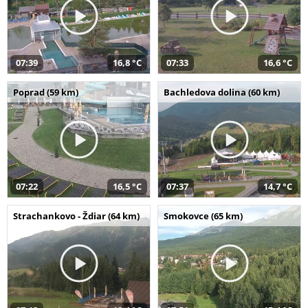
07:39
16,8 °C
07:33
16,6 °C
Poprad (59 km)
Bachledova dolina (60 km)
07:22
16,5 °C
07:37
14,7 °C
Strachankovo - Ždiar (64 km)
Smokovce (65 km)