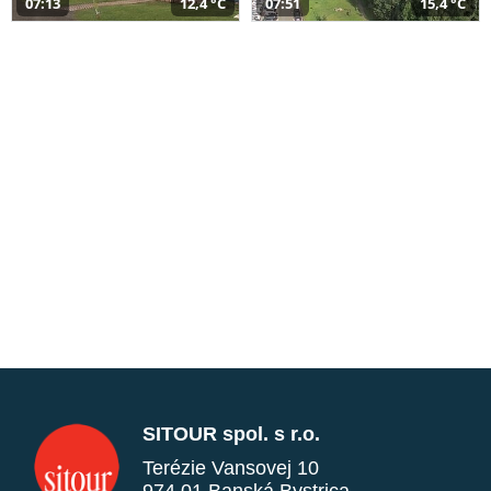
07:13
12,4 °C
07:51
15,4 °C
SITOUR spol. s r.o.
Terézie Vansovej 10