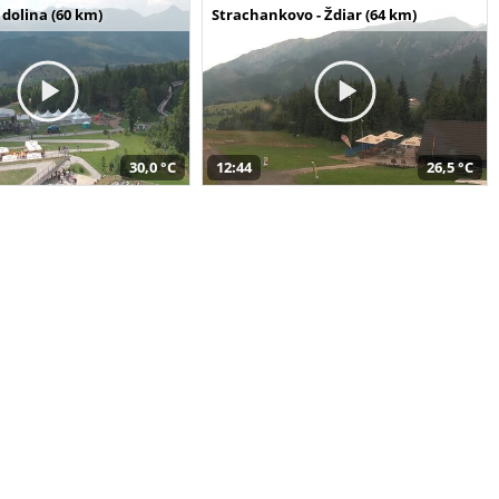
dolina (60 km)
Strachankovo - Ždiar (64 km)
30,0 °C
12:44
26,5 °C