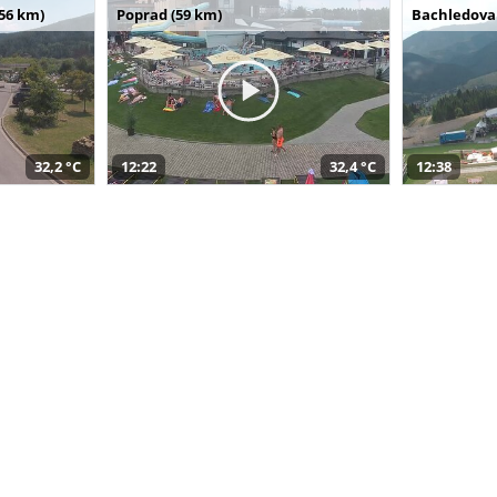
(56 km)
Poprad (59 km)
Bachledova 
32,2 °C
12:22
32,4 °C
12:38