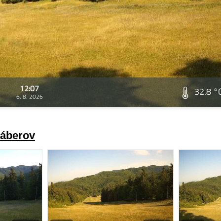
12:07
32.8 °
6. 8. 2026
záberov