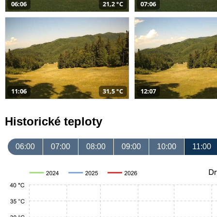
06:06
21,2 °C
07:06
11:06
31,5 °C
12:07
Historické teploty
06:00
07:00
08:00
09:00
10:00
11:00