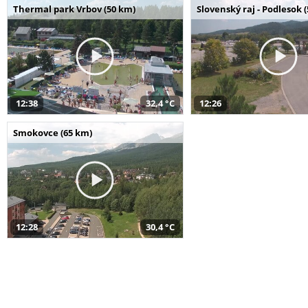
Thermal park Vrbov (50 km)
Slovenský raj - Podlesok 
12:38
32,4 °C
12:26
Smokovce (65 km)
12:28
30,4 °C