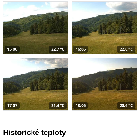
15:06
22,7 °C
16:06
22,0 °C
17:07
21,4 °C
18:06
20,6 °C
Historické teploty