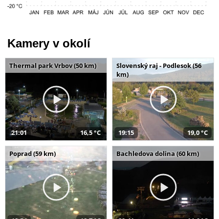
Kamery v okolí
Thermal park Vrbov (50 km)
Slovenský raj - Podlesok (56
km)
21:01
16,5 °C
19:15
19,0 °C
Poprad (59 km)
Bachledova dolina (60 km)