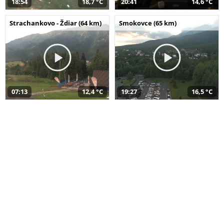
18:54
18,7 °C
20:41
14,6 °C
Strachankovo - Ždiar (64 km)
Smokovce (65 km)
07:13
12,4 °C
19:27
16,5 °C