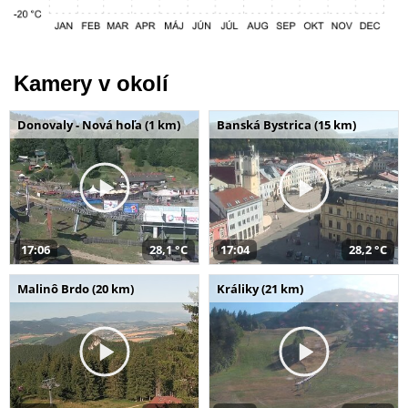
Kamery v okolí
Donovaly - Nová hoľa (1 km)
Banská Bystrica (15 km)
17:06
28,1 °C
17:04
28,2 °C
Malinô Brdo (20 km)
Králiky (21 km)