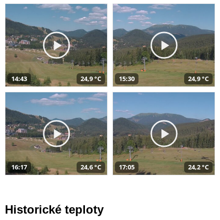
14:43
24,9 °C
15:30
24,9 °C
16:17
24,6 °C
17:05
24,2 °C
Historické teploty