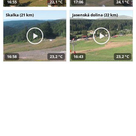
16:55
22,1 °C
17:06
24,1 °C
Skalka (21 km)
Jasenská dolina (22 km)
16:58
23,2 °C
16:43
23,2 °C