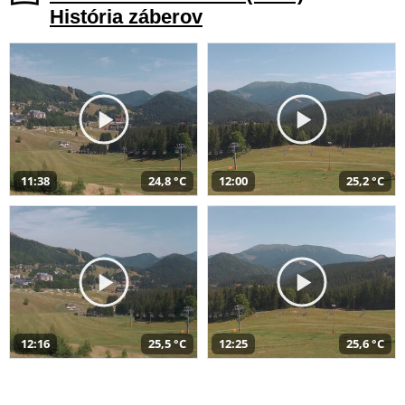
História záberov
11:38
24,8 °C
12:00
25,2 °C
12:16
25,5 °C
12:25
25,6 °C