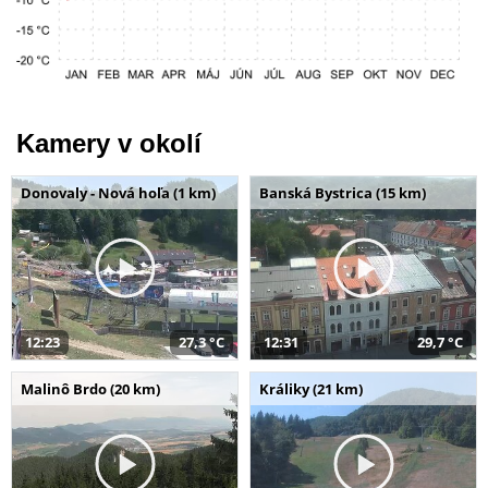
Kamery v okolí
Donovaly - Nová hoľa (1 km)
Banská Bystrica (15 km)
12:23
27,3 °C
12:31
29,7 °C
Malinô Brdo (20 km)
Králiky (21 km)