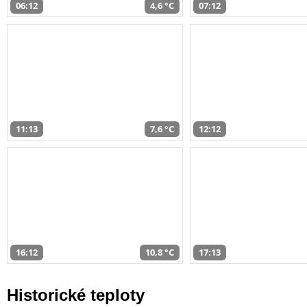
06:12
4,6 °C
07:12
11:13
7,6 °C
12:12
16:12
10,8 °C
17:13
Historické teploty