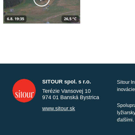
6.8. 19:35
26,5 °C
SITOUR spol. s r.o.
Sitour I
inovácie
Terézie Vansovej 10
974 01 Banská Bystrica
Spolupra
www.sitour.sk
lyžiarsk
ďalšími.