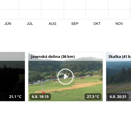
Jasenská dolina (36 km)
Skalka (41 
21,1 °C
6.8. 18:15
27,3 °C
6.8. 20:31