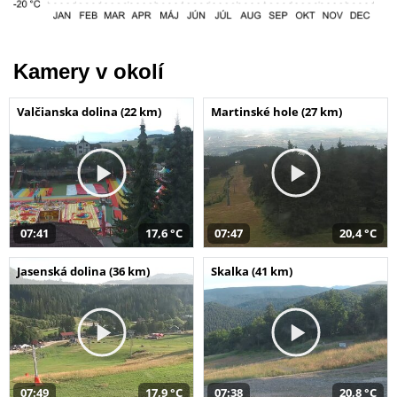
Kamery v okolí
Valčianska dolina (22 km)
Martinské hole (27 km)
07:41
17,6 °C
07:47
20,4 °C
Jasenská dolina (36 km)
Skalka (41 km)
07:49
17,9 °C
07:38
20,8 °C