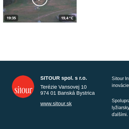
19:35
19,4 °C
SITOUR spol. s r.o.
Sitour I
inovácie
Terézie Vansovej 10
974 01 Banská Bystrica
Spolupra
www.sitour.sk
lyžiarsk
ďalšími.