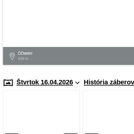
ČIČMANY
650 m
Štvrtok 16.04.2026
História zábero