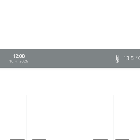
12:08
13.5 °
16. 4. 2026
v