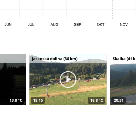
Jasenská dolina (36 km)
Skalka (41 
13,8 °C
18:15
18,8 °C
20:31