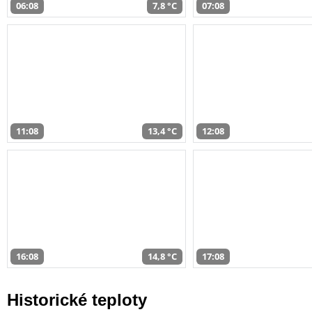
06:08
7,8 °C
07:08
11:08
13,4 °C
12:08
16:08
14,8 °C
17:08
Historické teploty