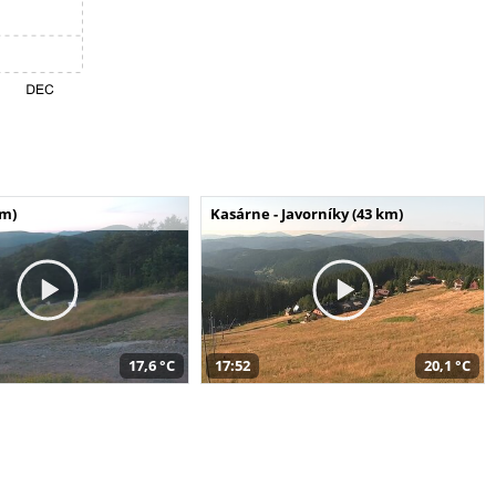
km)
Kasárne - Javorníky (43 km)
17,6 °C
17:52
20,1 °C