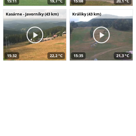
15:11
19,7 °C
15:08
20,1 °C
Kasárne - Javorníky (43 km)
Králiky (43 km)
15:32
22,2 °C
15:35
21,3 °C