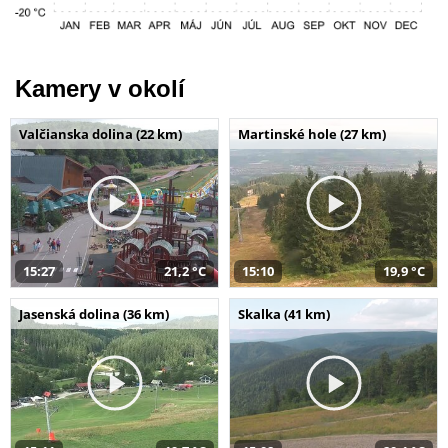
Kamery v okolí
Valčianska dolina (22 km)
Martinské hole (27 km)
15:27
21,2 °C
15:10
19,9 °C
Jasenská dolina (36 km)
Skalka (41 km)