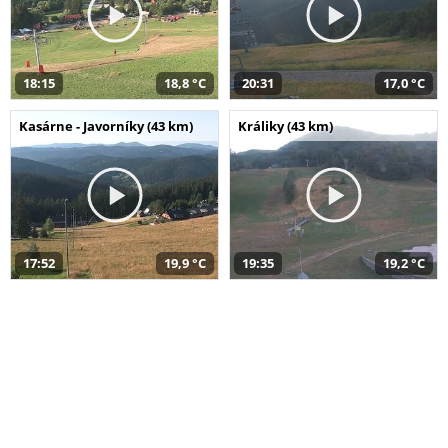
18:15
18,8 °C
20:31
17,0 °C
Kasárne - Javorníky (43 km)
Králiky (43 km)
17:52
19,9 °C
19:35
19,2 °C