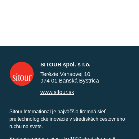
SITOUR spol. s r.o.
Terézie Vansovej 10
974 01 Banská Bystrica
www.sitour.sk
Sitour International je najväčšia firemná sieť
pre technologické inovácie v strediskách cestovného
ruchu na svete.
Spolupracujeme s viac ako 1000 strediskami v 8