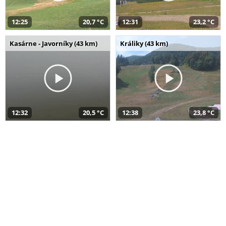
12:25
20,7 °C
12:31
23,2 °C
Kasárne - Javorníky (43 km)
Králiky (43 km)
12:32
20,5 °C
12:38
23,8 °C