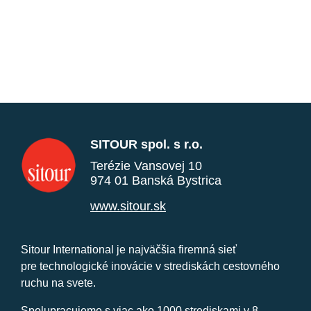
SITOUR spol. s r.o.
Terézie Vansovej 10
974 01 Banská Bystrica
www.sitour.sk
Sitour International je najväčšia firemná sieť
pre technologické inovácie v strediskách cestovného
ruchu na svete.
Spolupracujeme s viac ako 1000 strediskami v 8