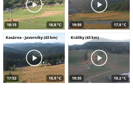
18:15
18,8 °C
19:59
17,9 °C
Kasárne - Javorníky (43 km)
Králiky (43 km)
17:52
19,9 °C
19:35
19,2 °C