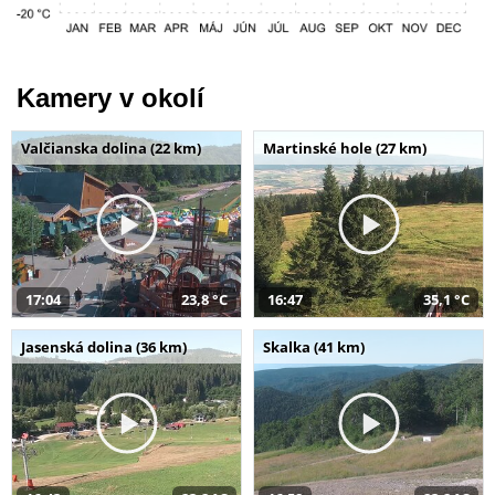
Kamery v okolí
Valčianska dolina (22 km)
Martinské hole (27 km)
17:04
23,8 °C
16:47
35,1 °C
Jasenská dolina (36 km)
Skalka (41 km)