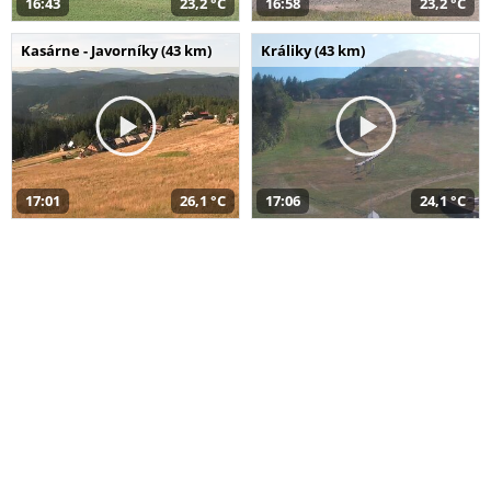
16:43
23,2 °C
16:58
23,2 °C
Kasárne - Javorníky (43 km)
Králiky (43 km)
17:01
26,1 °C
17:06
24,1 °C