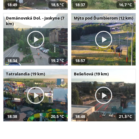
18:49
18,5 °C
18:37
16,7 °C
Demänovská Dol. - Jaskyne (7
Mýto pod Ďumbierom (12 km)
km)
18:34
19,2 °C
18:57
Tatralandia (19 km)
Bešeňová (19 km)
18:38
20,5 °C
18:48
21,3 °C