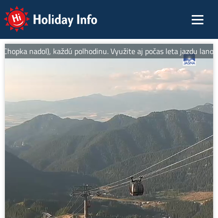
Holiday Info
opka nadol), každú polhodinu. Využite aj počas leta jazdu lanovk