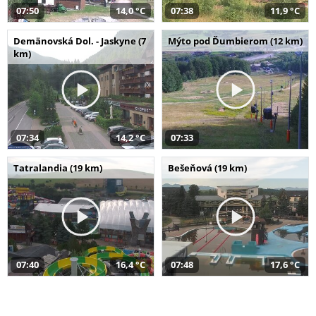
07:50
14,0 °C
07:38
11,9 °C
Demänovská Dol. - Jaskyne (7
Mýto pod Ďumbierom (12 km)
km)
07:34
14,2 °C
07:33
Tatralandia (19 km)
Bešeňová (19 km)
07:40
16,4 °C
07:48
17,6 °C