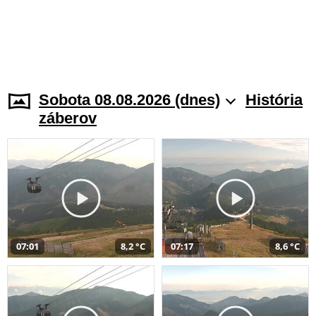
Sobota 08.08.2026 (dnes)
História
záberov
07:01
8,2 °C
07:17
8,6 °C