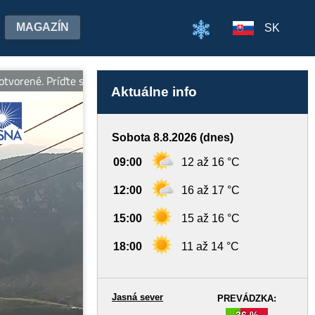
MAGAZÍN
SK
é. Príďte si užiť kopec zábavy. Info: www.jasna.sk Turistický ch
Aktuálne info
Sobota 8.8.2026 (dnes)
09:00
12 až 16 °C
12:00
16 až 17 °C
15:00
15 až 16 °C
18:00
11 až 14 °C
Jasná sever
PREVÁDZKA:
36 %