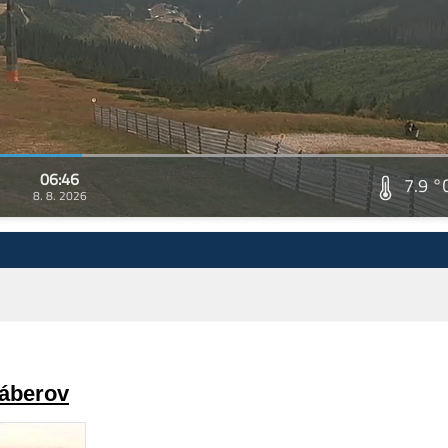
06:46
7.9 °
8. 8. 2026
záberov