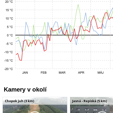
Kamery v okolí
Chopok juh (3 km)
Jasná - Repiská (5 km)