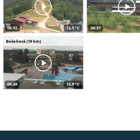
06:52
12,5 °C
06:37
Bešeňová (19 km)
06:49
15,9 °C