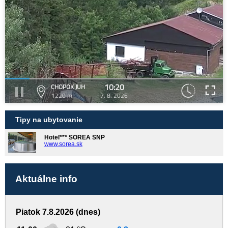
10:20
CHOPOK JUH
1220 m
7. 8. 2026
Tipy na ubytovanie
Hotel*** SOREA SNP
www.sorea.sk
Aktuálne info
Piatok 7.8.2026 (dnes)