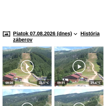
Piatok 07.08.2026 (dnes)
História
záberov
09:20
22,1 °C
09:51
21,4 °C