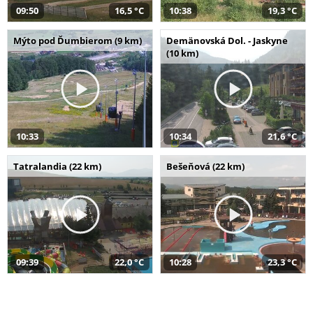
09:50
16,5 °C
10:38
19,3 °C
Mýto pod Ďumbierom (9 km)
Demänovská Dol. - Jaskyne
(10 km)
10:33
10:34
21,6 °C
Tatralandia (22 km)
Bešeňová (22 km)
09:39
22,0 °C
10:28
23,3 °C