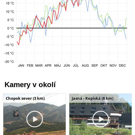
Kamery v okolí
Chopok sever (3 km)
Jasná - Repiská (8 km)