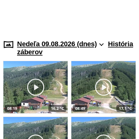
Nedeľa 09.08.2026 (dnes)
História
záberov
08:19
16,2 °C
08:49
17,1 °C