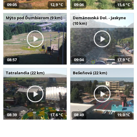
09:05
12,9 °C
09:06
15,6 °C
Mýto pod Ďumbierom (9 km)
Demänovská Dol. - Jaskyne
(10 km)
08:57
09:04
17,9 °C
Tatralandia (22 km)
Bešeňová (22 km)
08:39
17,6 °C
08:49
19,0 °C