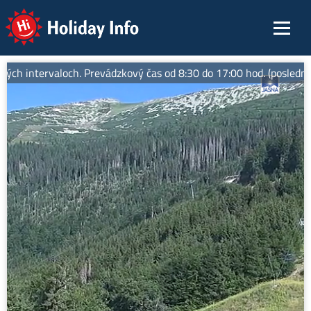
Holiday Info
ch intervaloch. Prevádzkový čas od 8:30 do 17:00 hod. (posledná l