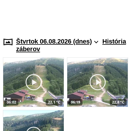
Štvrtok 06.08.2026 (dnes)
História
záberov
06:02
22,1 °C
06:19
22,8 °C