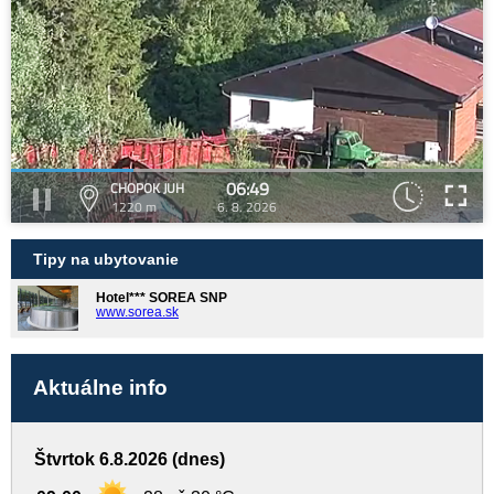
06:49
CHOPOK JUH
1220 m
6. 8. 2026
Tipy na ubytovanie
Hotel*** SOREA SNP
www.sorea.sk
Aktuálne info
Štvrtok 6.8.2026 (dnes)