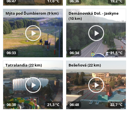
06:47
17,0 °C
06:36
19,2 °C
Mýto pod Ďumbierom (9 km)
Demänovská Dol. - Jaskyne
(10 km)
06:33
06:34
21,5 °C
Tatralandia (22 km)
Bešeňová (22 km)
06:38
21,3 °C
06:48
22,7 °C