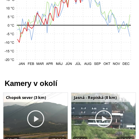
Kamery v okolí
Chopok sever (3 km)
Jasná - Repiská (8 km)