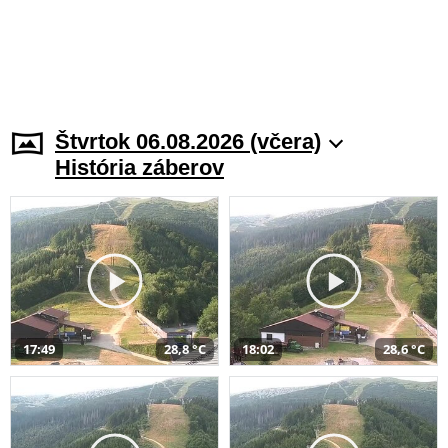
Štvrtok 06.08.2026 (včera)
História záberov
17:49
28,8 °C
18:02
28,6 °C