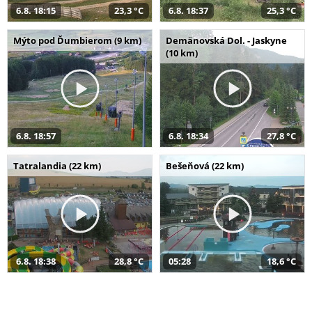
6.8. 18:15
23,3 °C
6.8. 18:37
25,3 °C
Mýto pod Ďumbierom (9 km)
Demänovská Dol. - Jaskyne
(10 km)
6.8. 18:57
6.8. 18:34
27,8 °C
Tatralandia (22 km)
Bešeňová (22 km)
6.8. 18:38
28,8 °C
05:28
18,6 °C