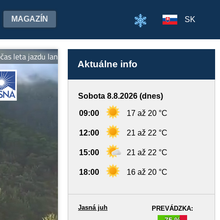
MAGAZÍN
SK
jazdu lanovkami na oboch stranách Chopka v cene jedného lístka! S
Aktuálne info
Sobota 8.8.2026 (dnes)
09:00
17 až 20 °C
12:00
21 až 22 °C
15:00
21 až 22 °C
18:00
16 až 20 °C
Jasná juh
PREVÁDZKA:
75 %