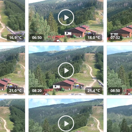
16,9 °C
06:50
18,0 °C
07:02
21,0 °C
08:20
21,4 °C
08:50