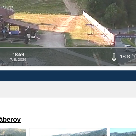
18:49
18.8 °
7. 8. 2026
záberov