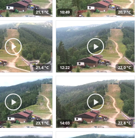
21,1 °C
10:49
20,7 °C
21,4 °C
12:22
22,0 °C
23,1 °C
14:03
22,8 °C