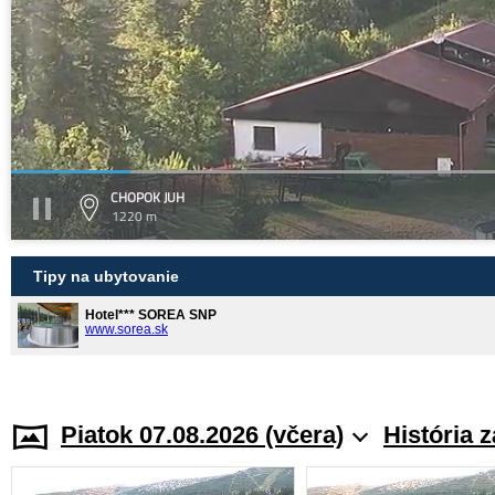
CHOPOK JUH
1220 m
Tipy na ubytovanie
Hotel*** SOREA SNP
www.sorea.sk
Piatok 07.08.2026 (včera)
História 