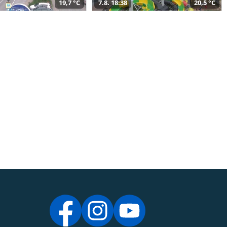
19,7 °C
7.8. 18:38
20,5 °C