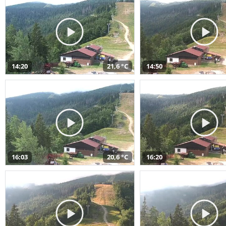
14:20
21,6 °C
14:50
16:03
20,6 °C
16:20