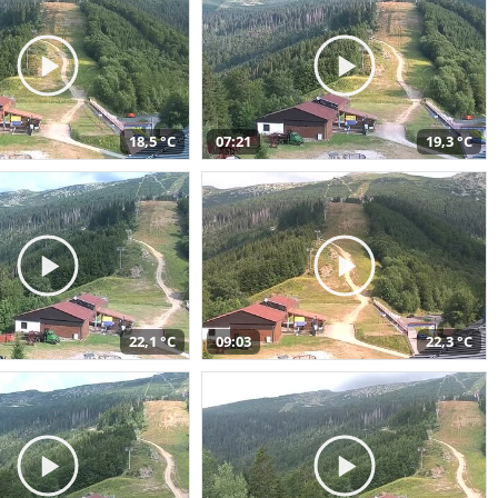
18,5 °C
07:21
19,3 °C
22,1 °C
09:03
22,3 °C