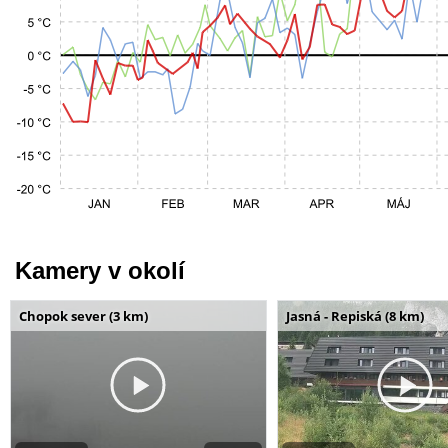
Kamery v okolí
Chopok sever (3 km)
Jasná - Repiská (8 km)