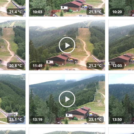
21,4 °C
10:03
21,3 °C
10:20
20,8 °C
11:49
21,2 °C
12:03
23,1 °C
13:19
23,1 °C
13:50