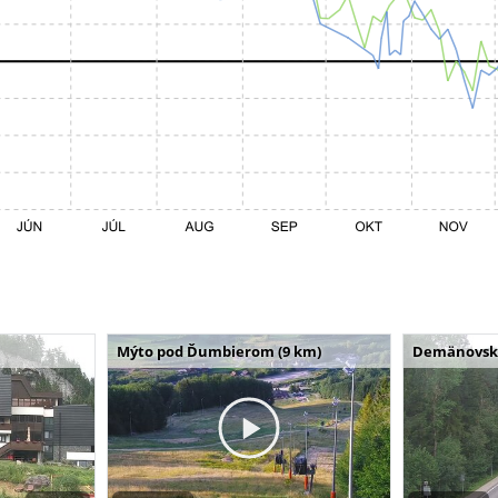
Mýto pod Ďumbierom (9 km)
Demänovská 