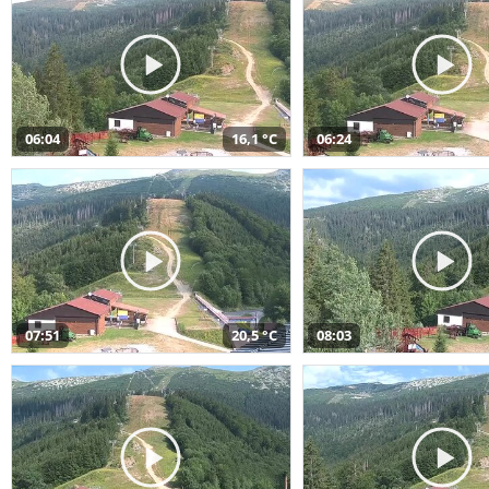
06:04
16,1 °C
06:24
07:51
20,5 °C
08:03