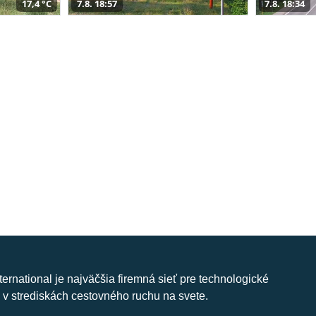
17,4 °C
7.8. 18:57
7.8. 18:34
nternational je najväčšia firemná sieť pre technologické
 v strediskách cestovného ruchu na svete.