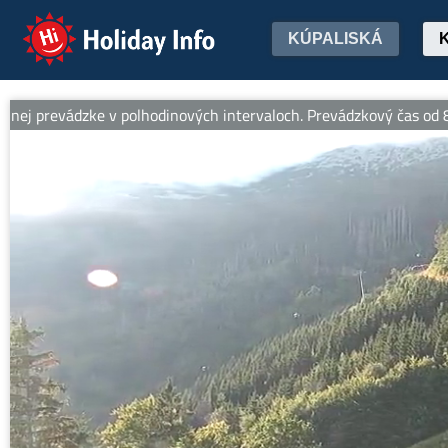
Holiday Info
KÚPALISKÁ
dzke v polhodinových intervaloch. Prevádzkový čas od 8:30 do 17:0