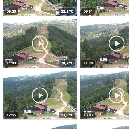
09:20
22,1 °C
09:51
11:04
20,7 °C
11:20
12:55
23,0 °C
13:03