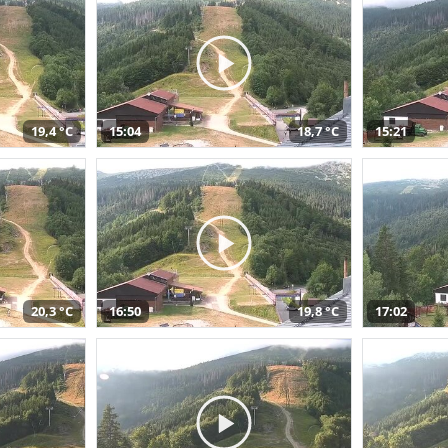
19,4 °C
15:04
18,7 °C
15:21
20,3 °C
16:50
19,8 °C
17:02