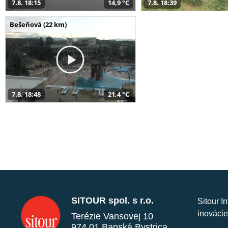
7.8. 18:15
14,9 °C
7.8. 18:39
Bešeňová (22 km)
7.8. 18:48
21,4 °C
SITOUR spol. s r.o.
Sitour I
inovácie
Terézie Vansovej 10
974 01 Banská Bystrica