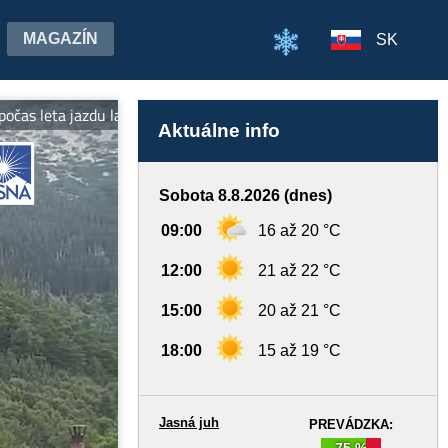
MAGAZÍN
SK
s leta jazdu lanovkami na oboch stranách Chopka v cene jedného lí
Aktuálne info
Sobota 8.8.2026 (dnes)
09:00
16 až 20 °C
12:00
21 až 22 °C
15:00
20 až 21 °C
18:00
15 až 19 °C
Jasná juh
PREVÁDZKA:
75 %