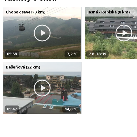
Chopok sever (3 km)
Jasná - Repiská (8 km)
05:58
7,2 °C
7.8. 18:39
Bešeňová (22 km)
05:47
14,8 °C