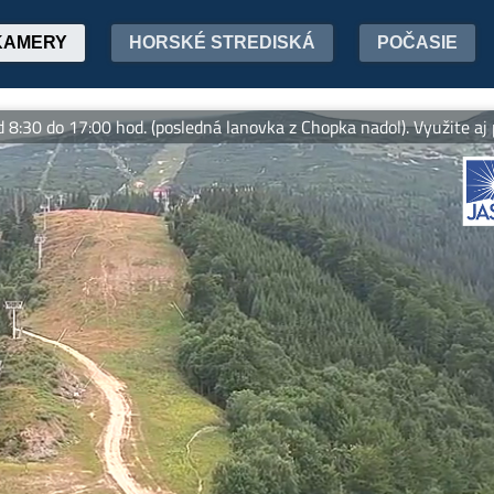
KAMERY
HORSKÉ STREDISKÁ
POČASIE
 do 17:00 hod. (posledná lanovka z Chopka nadol). Využite aj poča