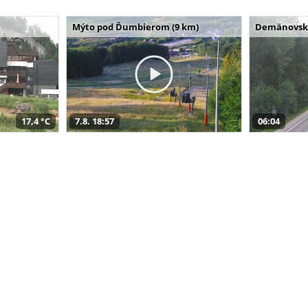
Mýto pod Ďumbierom (9 km)
Demänovská 
17,4 °C
7.8. 18:57
06:04