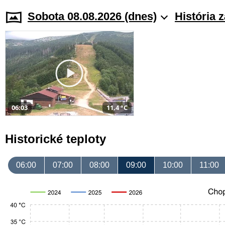
Sobota 08.08.2026 (dnes)
História 
06:03
11,4 °C
Historické teploty
06:00
07:00
08:00
09:00
10:00
11:00