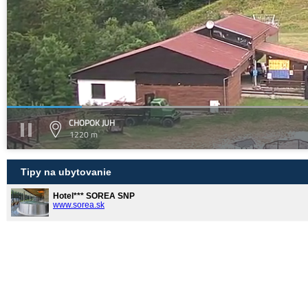
CHOPOK JUH
1220 m
Tipy na ubytovanie
Hotel*** SOREA SNP
www.sorea.sk