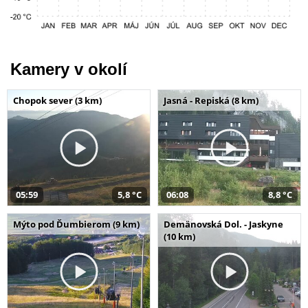
Kamery v okolí
Chopok sever (3 km)
Jasná - Repiská (8 km)
05:59
5,8 °C
06:08
8,8 °C
Mýto pod Ďumbierom (9 km)
Demänovská Dol. - Jaskyne
(10 km)