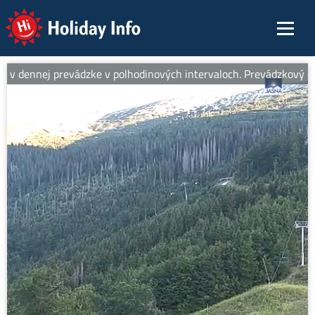
Holiday Info
 v dennej prevádzke v polhodinových intervaloch. Prevádzkový čas 