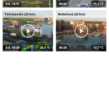
8.8. 18:57
06:04
11,1 °C
Tatralandia (22 km)
Bešeňová (22 km)
8.8. 18:38
20,5 °C
06:28
13,7 °C