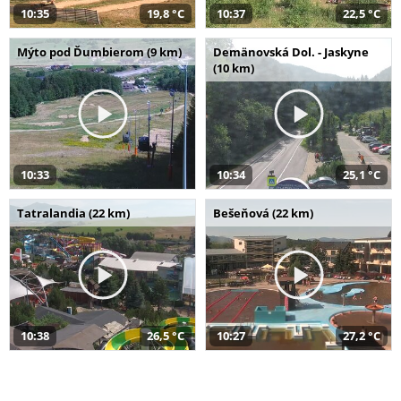
10:35
19,8 °C
10:37
22,5 °C
Mýto pod Ďumbierom (9 km)
Demänovská Dol. - Jaskyne
(10 km)
10:33
10:34
25,1 °C
Tatralandia (22 km)
Bešeňová (22 km)
10:38
26,5 °C
10:27
27,2 °C