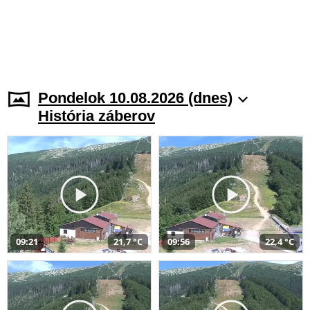
Pondelok 10.08.2026 (dnes)
História záberov
09:21
21,7 °C
09:56
22,4 °C