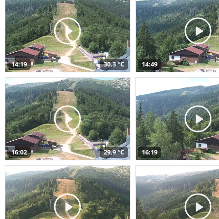
14:19
30,3 °C
14:49
16:02
29,9 °C
16:19