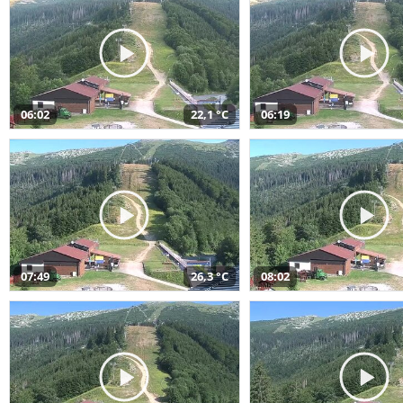
06:02
22,1 °C
06:19
07:49
26,3 °C
08:02