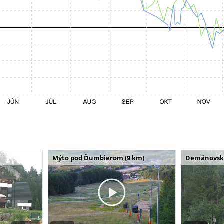
Mýto pod Ďumbierom (9 km)
Demänovská 