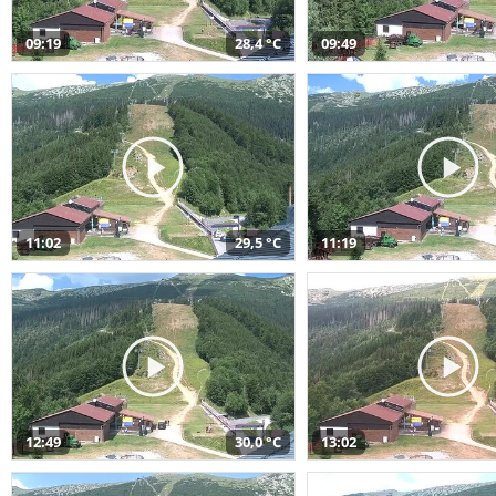
09:19
28,4 °C
09:49
11:02
29,5 °C
11:19
12:49
30,0 °C
13:02