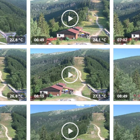
22,8 °C
06:49
24,1 °C
07:02
26,8 °C
08:19
27,1 °C
08:49