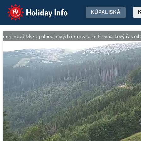
Holiday Info
KÚPALISKÁ
ádzke v polhodinových intervaloch. Prevádzkový čas od 8:30 do 17: