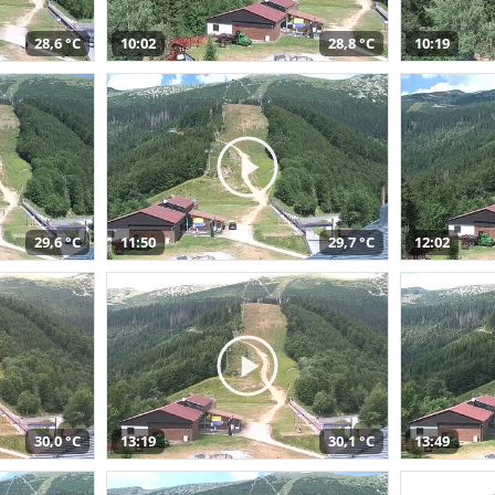
28,6 °C
10:02
28,8 °C
10:19
29,6 °C
11:50
29,7 °C
12:02
30,0 °C
13:19
30,1 °C
13:49