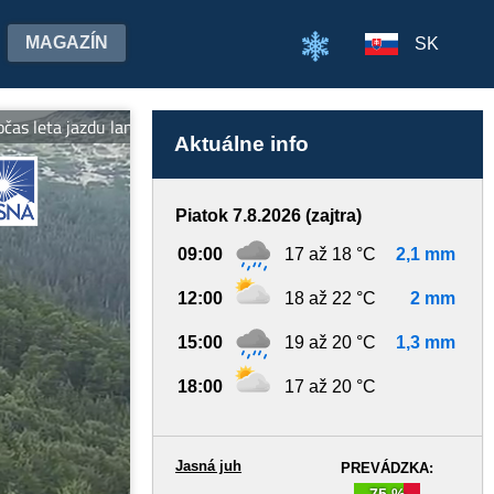
MAGAZÍN
SK
jazdu lanovkami na oboch stranách Chopka v cene jedného lístka! 
Aktuálne info
Piatok 7.8.2026 (zajtra)
09:00
17 až 18 °C
2,1 mm
12:00
18 až 22 °C
2 mm
15:00
19 až 20 °C
1,3 mm
18:00
17 až 20 °C
Jasná juh
PREVÁDZKA:
75 %