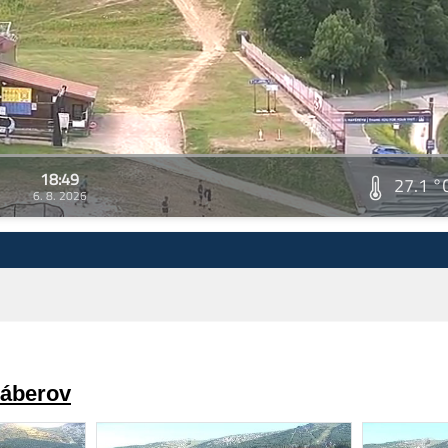
18:49
27.1 °
6. 8. 2026
záberov