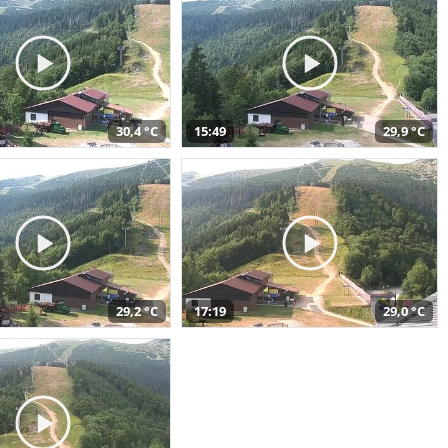
30,4 °C
15:49
29,9 °C
29,2 °C
17:19
29,0 °C