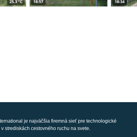
25,3 °C
18:57
18:34
nternational je najväčšia firemná sieť pre technologické
 v strediskách cestovného ruchu na svete.