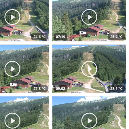
24,6 °C
07:19
25,2 °C
27,8 °C
09:02
28,1 °C