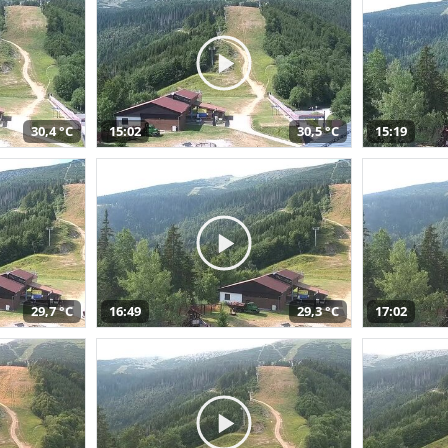
30,4 °C
15:02
30,5 °C
15:19
29,7 °C
16:49
29,3 °C
17:02