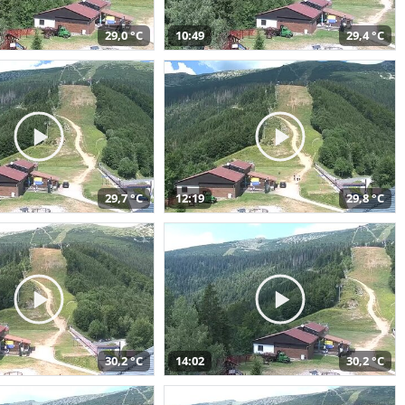
29,0 °C
10:49
29,4 °C
29,7 °C
12:19
29,8 °C
30,2 °C
14:02
30,2 °C