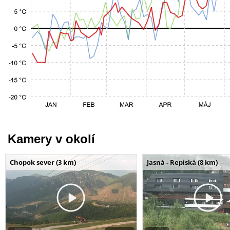
Kamery v okolí
Chopok sever (3 km)
Jasná - Repiská (8 km)