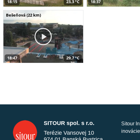
18:15
23,3 °C
18:37
Bešeňová (22 km)
18:47
29,7 °C
SITOUR spol. s r.o.
Sitour I
inovácie
Terézie Vansovej 10
974 01 Banská Bystrica