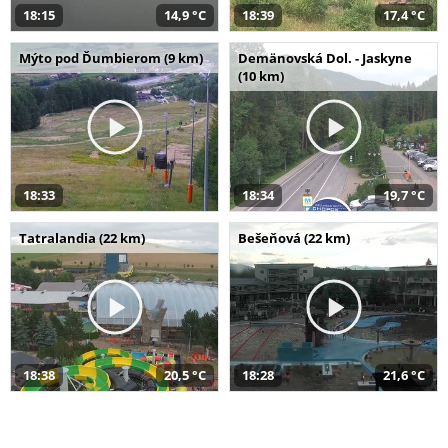
18:15
14,9 °C
18:39
17,4 °C
Mýto pod Ďumbierom (9 km)
Demänovská Dol. - Jaskyne
(10 km)
18:33
18:34
19,7 °C
Tatralandia (22 km)
Bešeňová (22 km)
18:38
20,5 °C
18:28
21,6 °C