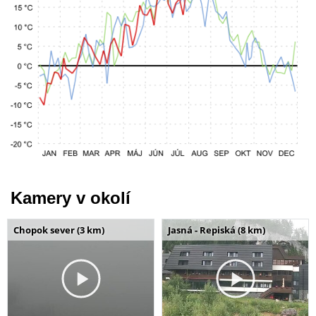
Kamery v okolí
Chopok sever (3 km)
Jasná - Repiská (8 km)