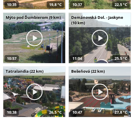
10:35
19,8 °C
10:37
22,5 °C
Mýto pod Ďumbierom (9 km)
Demänovská Dol. - Jaskyne
(10 km)
10:57
11:04
25,5 °C
Tatralandia (22 km)
Bešeňová (22 km)
10:38
26,5 °C
10:47
27,8 °C