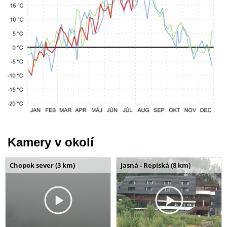
Kamery v okolí
Chopok sever (3 km)
Jasná - Repiská (8 km)