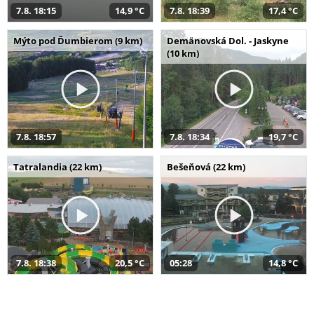
7.8. 18:15
14,9 °C
7.8. 18:39
17,4 °C
Mýto pod Ďumbierom (9 km)
Demänovská Dol. - Jaskyne
(10 km)
7.8. 18:57
7.8. 18:34
19,7 °C
Tatralandia (22 km)
Bešeňová (22 km)
7.8. 18:38
20,5 °C
05:28
14,8 °C