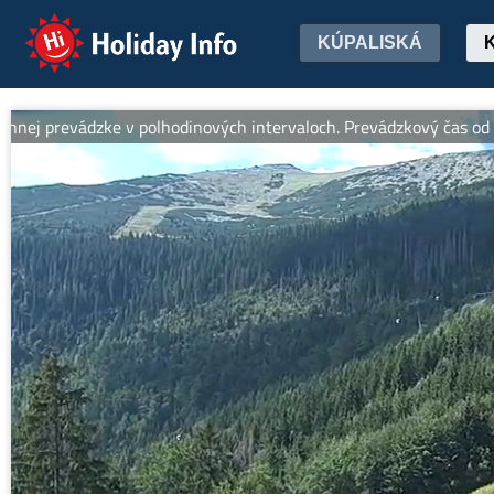
Holiday Info
KÚPALISKÁ
evádzke v polhodinových intervaloch. Prevádzkový čas od 8:30 do 1