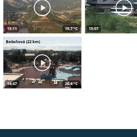
15:11
19,7 °C
15:07
Bešeňová (22 km)
14:47
26,4 °C