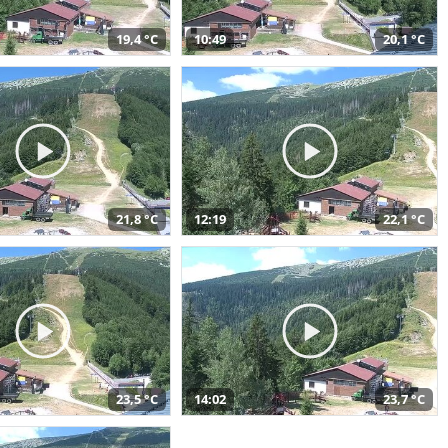
19,4 °C
10:49
20,1 °C
21,8 °C
12:19
22,1 °C
23,5 °C
14:02
23,7 °C