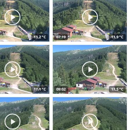
13,2 °C
07:19
13,9 °C
17,1 °C
09:02
17,5 °C