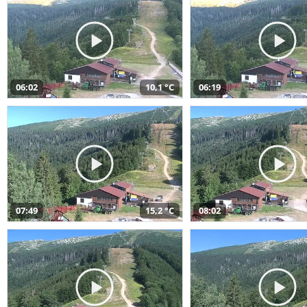
06:02
10,1 °C
06:19
07:49
15,2 °C
08:02