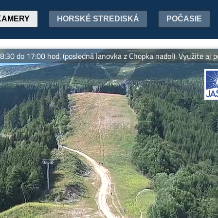
KAMERY
HORSKÉ STREDISKÁ
POČASIE
7:00 hod. (posledná lanovka z Chopka nadol). Využite aj počas let