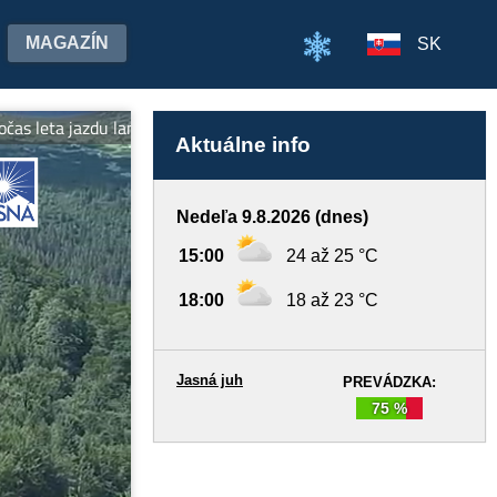
MAGAZÍN
SK
a jazdu lanovkami na oboch stranách Chopka v cene jedného lístka!
Aktuálne info
Nedeľa 9.8.2026 (dnes)
15:00
24 až 25 °C
18:00
18 až 23 °C
Jasná juh
PREVÁDZKA:
75 %