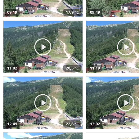
09:19
17,9 °C
09:49
11:02
20,5 °C
11:19
12:49
22,6 °C
13:02