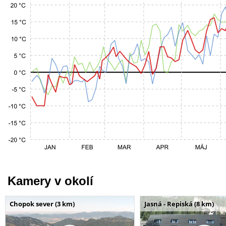
Kamery v okolí
Chopok sever (3 km)
Jasná - Repiská (8 km)