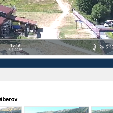
15:19
24.6 °
9. 8. 2026
záberov