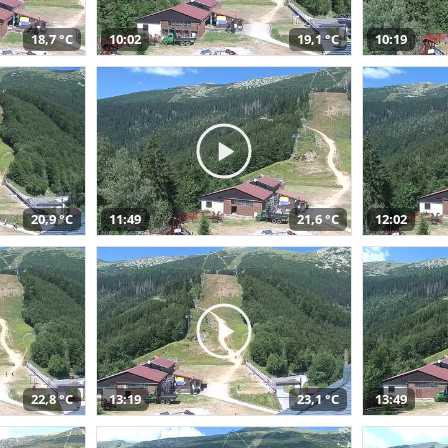
18,7 °C
10:02
19,1 °C
10:19
20,9 °C
11:49
21,6 °C
12:02
22,8 °C
13:19
23,1 °C
13:49