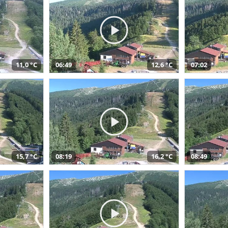
11,0 °C
06:49
12,6 °C
07:02
15,7 °C
08:19
16,2 °C
08:49