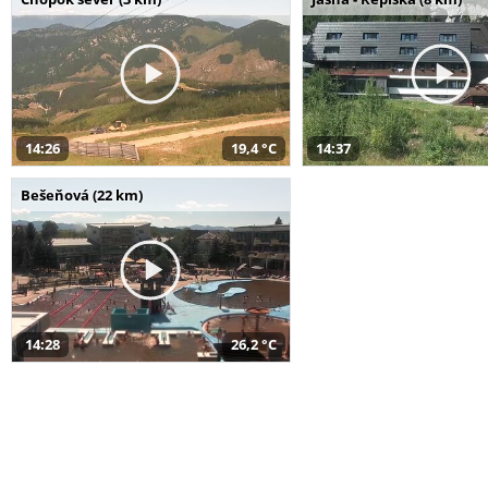
14:26
19,4 °C
14:37
Bešeňová (22 km)
14:28
26,2 °C