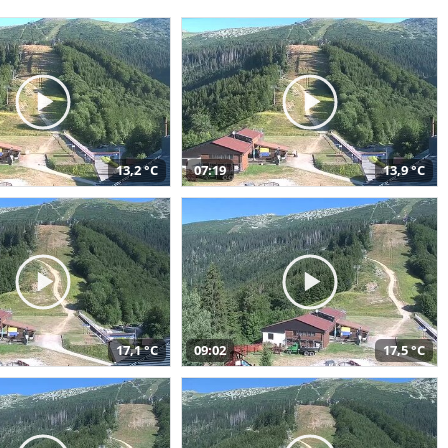
13,2 °C
07:19
13,9 °C
17,1 °C
09:02
17,5 °C