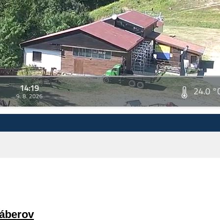
14:19
24.0 °
9. 8. 2026
záberov