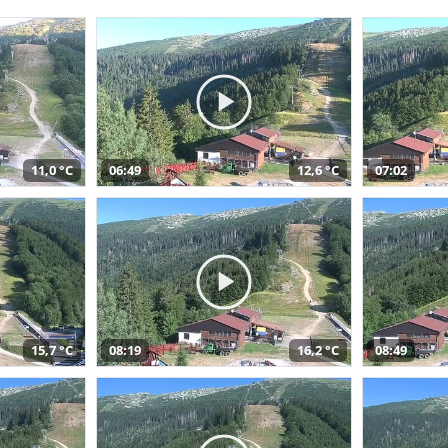
11,0 °C
06:49
12,6 °C
07:02
15,7 °C
08:19
16,2 °C
08:49