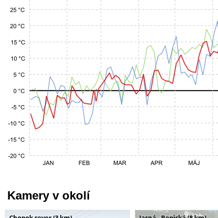
Kamery v okolí
Chopok sever (3 km)
Jasná - Repiská (8 km)