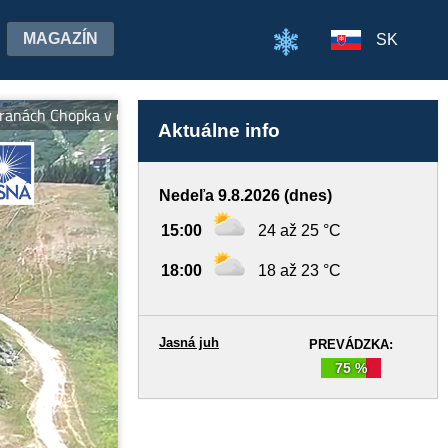
MAGAZÍN
SK
Chopka v cene jedného lístka! SLIDE PARK a BIKE PARK sú otvorené.
Aktuálne info
Nedeľa 9.8.2026 (dnes)
15:00
24 až 25 °C
18:00
18 až 23 °C
Jasná juh
PREVÁDZKA:
75 %