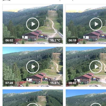
06:02
10,1 °C
06:19
07:49
15,2 °C
08:02