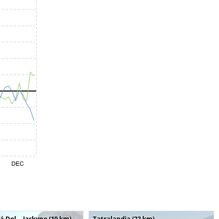
Dol. - Jaskyne (10 km)
Tatralandia (22 km)