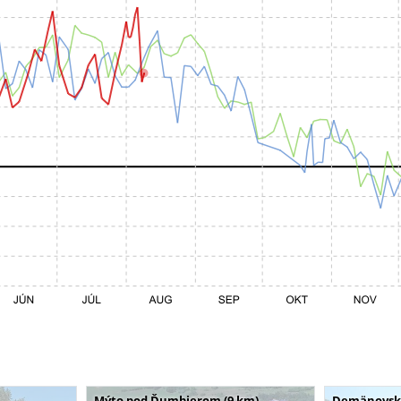
Mýto pod Ďumbierom (9 km)
Demänovská 