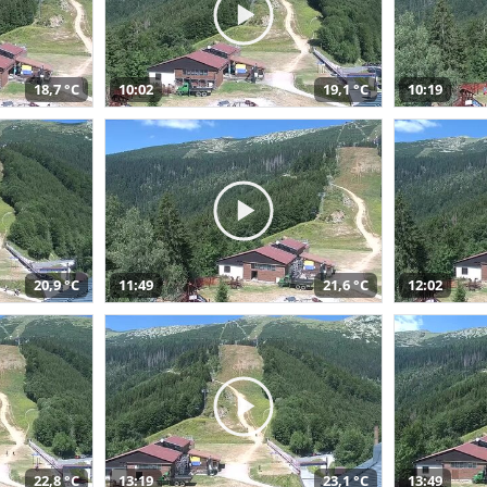
18,7 °C
10:02
19,1 °C
10:19
20,9 °C
11:49
21,6 °C
12:02
22,8 °C
13:19
23,1 °C
13:49