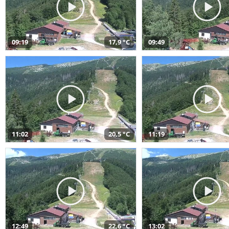
09:19
17,9 °C
09:49
11:02
20,5 °C
11:19
12:49
22,6 °C
13:02