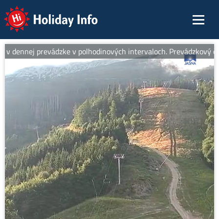
Holiday Info
v dennej prevádzke v polhodinových intervaloch. Prevádzkový čas 