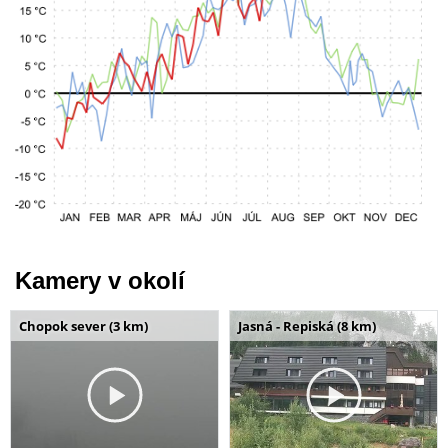
Kamery v okolí
Chopok sever (3 km)
Jasná - Repiská (8 km)