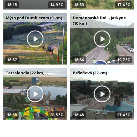
18:15
14,9 °C
18:39
17,4 °C
Mýto pod Ďumbierom (9 km)
Demänovská Dol. - Jaskyne
(10 km)
18:57
18:34
19,7 °C
Tatralandia (22 km)
Bešeňová (22 km)
18:38
20,5 °C
18:48
21,4 °C