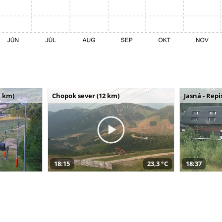
 km)
Chopok sever (12 km)
Jasná - Repi
18:15
23,3 °C
18:37