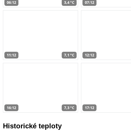
06:12
3,4 °C
07:12
11:12
7,1 °C
12:12
16:12
7,3 °C
17:12
Historické teploty