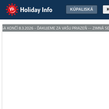
Holiday Info
KÚPALISKÁ
 KONČÍ 8.3.2026 - ĎAKUJEME ZA VAŠU PRIAZEŇ -- ZIMNÁ SEZ