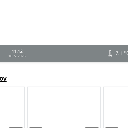
11:12
7.1 °
18. 5. 2026
rov