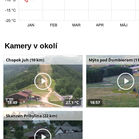
Kamery v okolí
Chopok juh (10 km)
Mýto pod Ďumbierom (11
18:49
27,1 °C
18:57
Skanzen Pribylina (22 km)