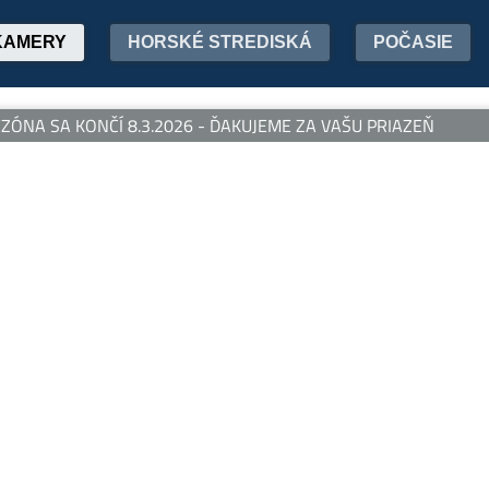
KAMERY
HORSKÉ STREDISKÁ
POČASIE
ÓNA SA KONČÍ 8.3.2026 - ĎAKUJEME ZA VAŠU PRIAZEŇ