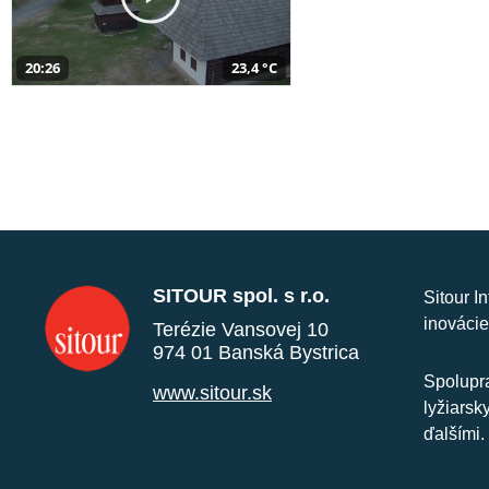
20:26
23,4 °C
SITOUR spol. s r.o.
Sitour I
inovácie
Terézie Vansovej 10
974 01 Banská Bystrica
Spolupra
www.sitour.sk
lyžiarsk
ďalšími.