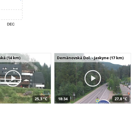
ská (14 km)
Demänovská Dol. - Jaskyne (17 km)
25,3 °C
18:34
27,8 °C