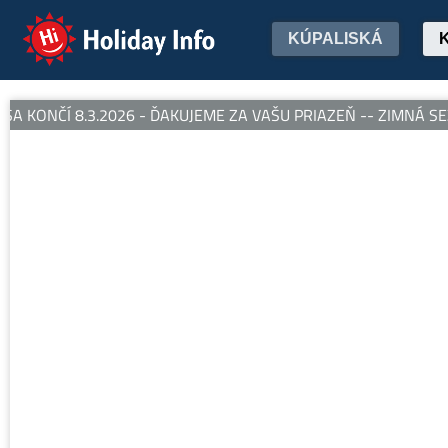
Holiday Info
KÚPALISKÁ
 KONČÍ 8.3.2026 - ĎAKUJEME ZA VAŠU PRIAZEŇ -- ZIMNÁ SEZ