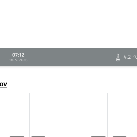
07:12
4.2 °
18. 5. 2026
rov