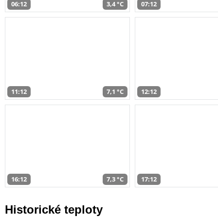
06:12
3,4 °C
07:12
11:12
7,1 °C
12:12
16:12
7,3 °C
17:12
Historické teploty