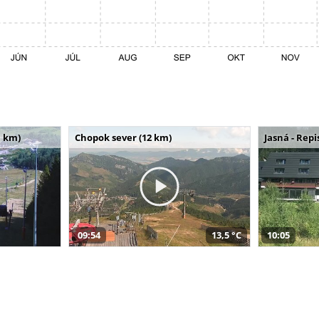
 km)
Chopok sever (12 km)
Jasná - Repi
09:54
13,5 °C
10:05