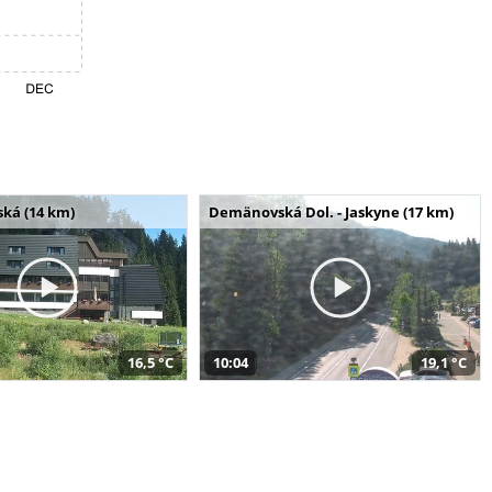
ská (14 km)
Demänovská Dol. - Jaskyne (17 km)
16,5 °C
10:04
19,1 °C