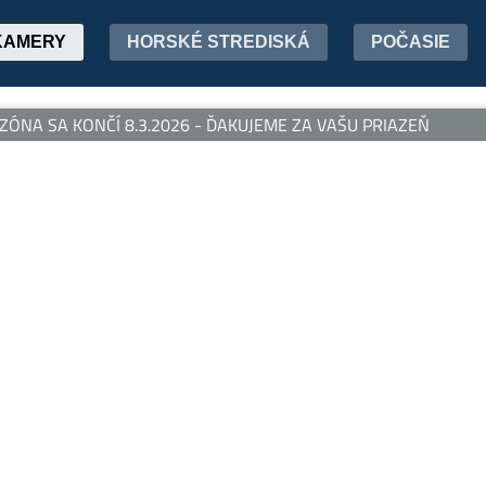
KAMERY
HORSKÉ STREDISKÁ
POČASIE
ÓNA SA KONČÍ 8.3.2026 - ĎAKUJEME ZA VAŠU PRIAZEŇ