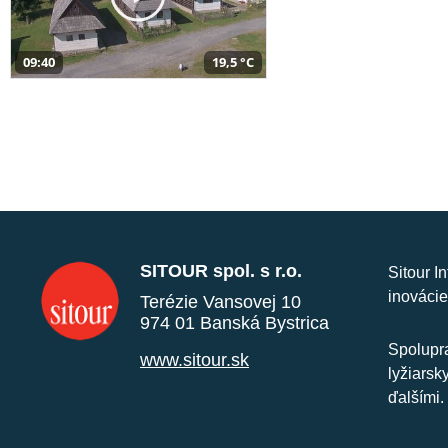
09:40
19,5 °C
SITOUR spol. s r.o.
Sitour I
inovácie
Terézie Vansovej 10
974 01 Banská Bystrica
Spolupra
www.sitour.sk
lyžiarsk
ďalšími.