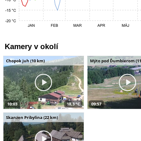
Kamery v okolí
Chopok juh (10 km)
Mýto pod Ďumbierom (11
10:03
18,3 °C
09:57
Skanzen Pribylina (22 km)