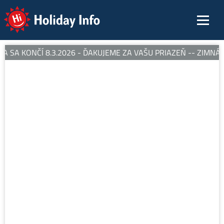
Holiday Info
 SA KONČÍ 8.3.2026 - ĎAKUJEME ZA VAŠU PRIAZEŇ -- ZIMNÁ S