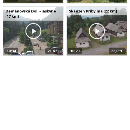
Demänovská Dol. - Jaskyne
Skanzen Pribylina (22 km)
(17 km)
10:34
21,6 °C
10:29
22,0 °C