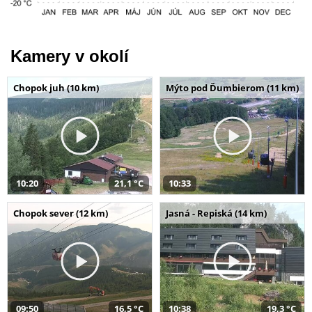
Kamery v okolí
Chopok juh (10 km)
Mýto pod Ďumbierom (11 km)
10:20
21,1 °C
10:33
Chopok sever (12 km)
Jasná - Repiská (14 km)
09:50
16,5 °C
10:38
19,3 °C