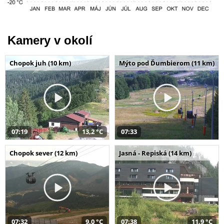
Kamery v okolí
Chopok juh (10 km)
Mýto pod Ďumbierom (11 km)
07:19
13,2 °C
07:33
Chopok sever (12 km)
Jasná - Repiská (14 km)
07:32
9,0 °C
07:38
11,9 °C