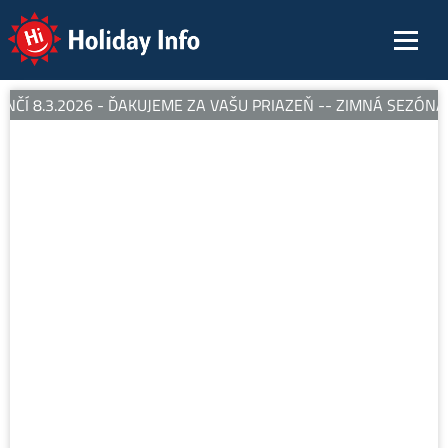
Holiday Info
ČÍ 8.3.2026 - ĎAKUJEME ZA VAŠU PRIAZEŇ -- ZIMNÁ SEZÓNA S