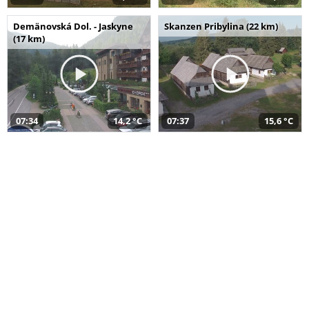
Demänovská Dol. - Jaskyne
Skanzen Pribylina (22 km)
(17 km)
07:34
14,2 °C
07:37
15,6 °C