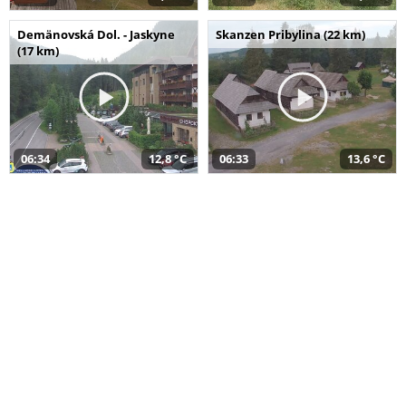
Demänovská Dol. - Jaskyne
Skanzen Pribylina (22 km)
(17 km)
06:34
12,8 °C
06:33
13,6 °C