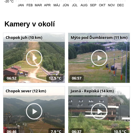
Kamery v okolí
Chopok juh (10 km)
Mýto pod Ďumbierom (11 km)
06:52
12,5 °C
06:57
Chopok sever (12 km)
Jasná - Repiská (14 km)
06:46
7,9 °C
06:37
10,5 °C