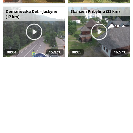
Demänovská Dol. - Jaskyne
Skanzen Pribylina (22 km)
(17 km)
08:04
15,1 °C
08:05
16,5 °C