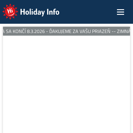
Holiday Info
 SA KONČÍ 8.3.2026 - ĎAKUJEME ZA VAŠU PRIAZEŇ -- ZIMNÁ S