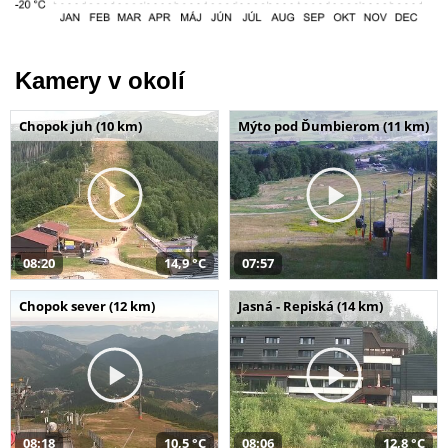
Kamery v okolí
Chopok juh (10 km)
Mýto pod Ďumbierom (11 km)
08:20
14,9 °C
07:57
Chopok sever (12 km)
Jasná - Repiská (14 km)
08:18
10,5 °C
08:06
12,8 °C