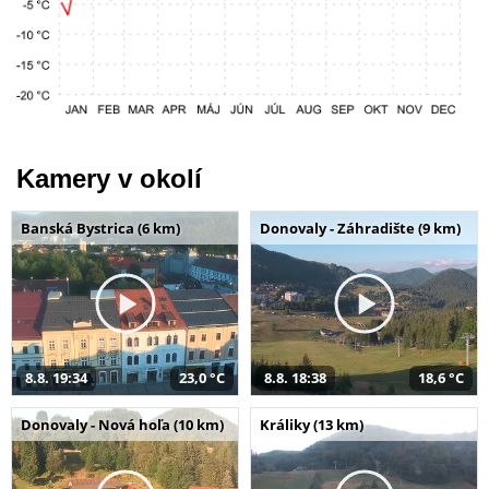
Kamery v okolí
Banská Bystrica (6 km)
Donovaly - Záhradište (9 km)
8.8. 19:34
23,0 °C
8.8. 18:38
18,6 °C
Donovaly - Nová hoľa (10 km)
Králiky (13 km)