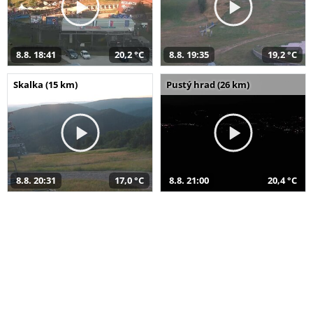
8.8. 18:41
20,2 °C
8.8. 19:35
19,2 °C
Skalka (15 km)
Pustý hrad (26 km)
8.8. 20:31
17,0 °C
8.8. 21:00
20,4 °C