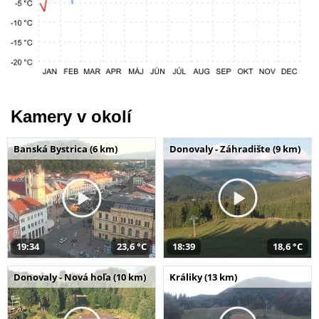
Kamery v okolí
Banská Bystrica (6 km)
Donovaly - Záhradište (9 km)
19:34
23,6 °C
18:39
18,6 °C
Donovaly - Nová hoľa (10 km)
Králiky (13 km)