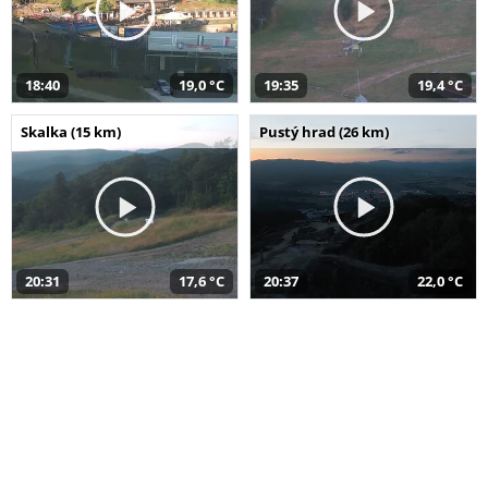
18:40
19,0 °C
19:35
19,4 °C
Skalka (15 km)
Pustý hrad (26 km)
20:31
17,6 °C
20:37
22,0 °C