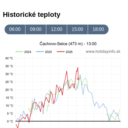
Historické teploty
06:00
09:00
12:00
15:00
18:00