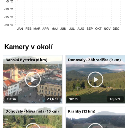
Kamery v okolí
Banská Bystrica (6 km)
Donovaly - Záhradište (9 km)
19:34
23,6 °C
18:39
18,6 °C
Donovaly - Nová hoľa (10 km)
Králiky (13 km)