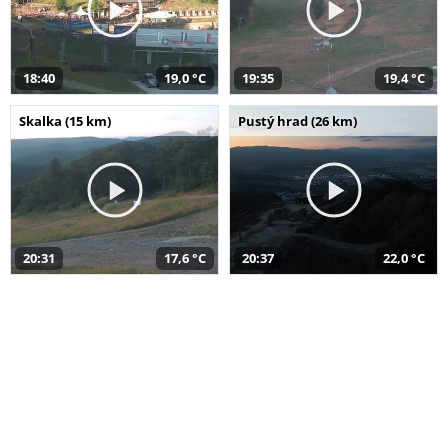
18:40
19,0 °C
19:35
19,4 °C
Skalka (15 km)
Pustý hrad (26 km)
20:31
17,6 °C
20:37
22,0 °C