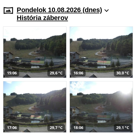
Pondelok 10.08.2026 (dnes)
História záberov
15:06
29,6 °C
16:06
30,0 °C
17:06
29,7 °C
18:06
29,1 °C