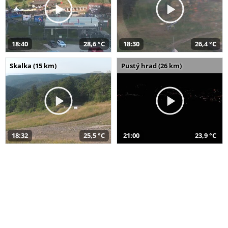
18:40
28,6 °C
18:30
26,4 °C
Skalka (15 km)
Pustý hrad (26 km)
18:32
25,5 °C
21:00
23,9 °C