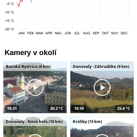
Kamery v okolí
Banská Bystrica (6 km)
Donovaly - Záhradište (9 km)
18:31
30,2 °C
18:39
25,6 °C
Donovaly - Nová hoľa (10 km)
Králiky (13 km)