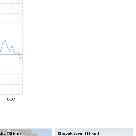
ská (15 km)
Chopok sever (19 km)