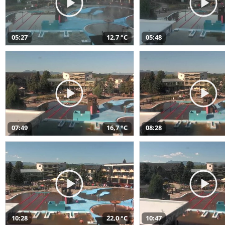
05:27
12,7 °C
05:48
07:49
16,7 °C
08:28
10:28
22,0 °C
10:47