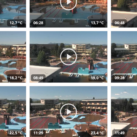
12,7 °C
06:28
13,7 °C
06:48
18,2 °C
08:49
19,0 °C
09:28
22,5 °C
11:29
23,4 °C
11:49