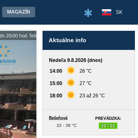
MAGAZÍN
SK
:00 hod. Tešíme sa na Vašu návštevu. Viac informácií: www.beseno
Aktuálne info
Nedeľa 9.8.2026 (dnes)
14:00
26 °C
15:00
27 °C
18:00
23 až 26 °C
Bešeňová
PREVÁDZKA:
22 - 38 °C
22 / 22