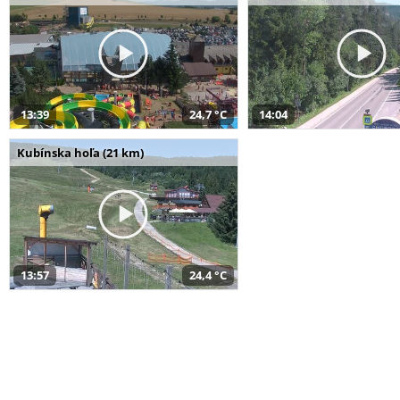
13:39
24,7 °C
14:04
Kubínska hoľa (21 km)
13:57
24,4 °C