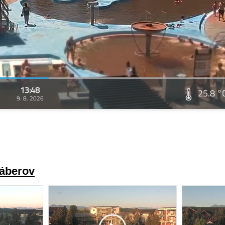
13:48
25.8 °
9. 8. 2026
záberov