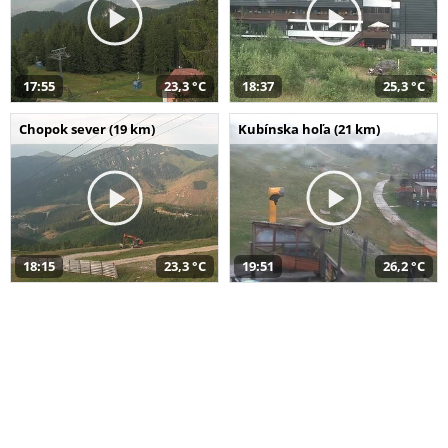
17:55
23,3 °C
18:37
25,3 °C
Chopok sever (19 km)
Kubínska hoľa (21 km)
18:15
23,3 °C
19:51
26,2 °C