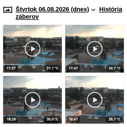
Štvrtok 06.08.2026 (dnes)
História
záberov
17:27
31,1 °C
17:47
30,7 °C
18:28
30,0 °C
18:47
29,7 °C