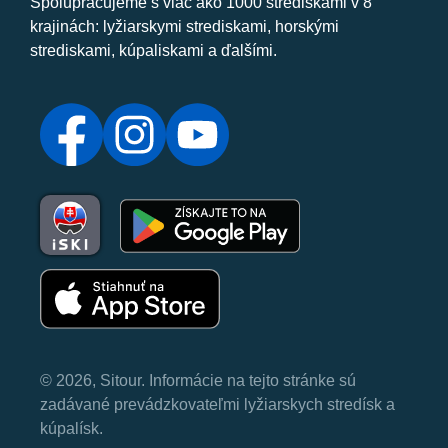
Spolupracujeme s viac ako 1000 strediskami v 8
krajinách: lyžiarskymi strediskami, horskými
strediskami, kúpaliskami a ďalšími.
© 2026, Sitour. Informácie na tejto stránke sú
zadávané prevádzkovateľmi lyžiarskych stredísk a
kúpalísk.