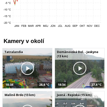
Kamery v okolí
Tatralandia
Demänovská Dol. - Jaskyne
(13 km)
18:38
28,8 °C
18:34
27,8 °C
Malinô Brdo (13 km)
Jasná - Repiská (15 km)