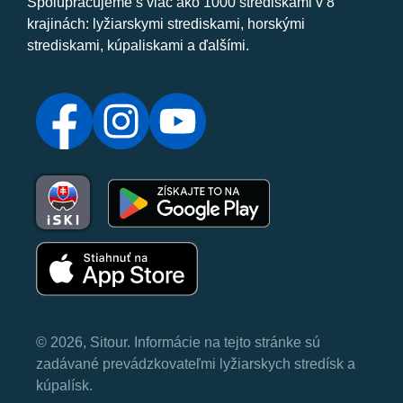
Spolupracujeme s viac ako 1000 strediskami v 8
krajinách: lyžiarskymi strediskami, horskými
strediskami, kúpaliskami a ďalšími.
© 2026, Sitour. Informácie na tejto stránke sú
zadávané prevádzkovateľmi lyžiarskych stredísk a
kúpalísk.