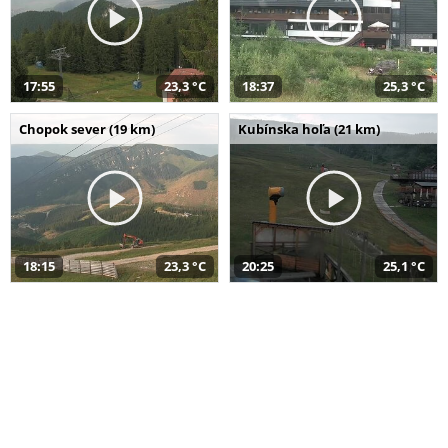
17:55
23,3 °C
18:37
25,3 °C
Chopok sever (19 km)
Kubínska hoľa (21 km)
18:15
23,3 °C
20:25
25,1 °C