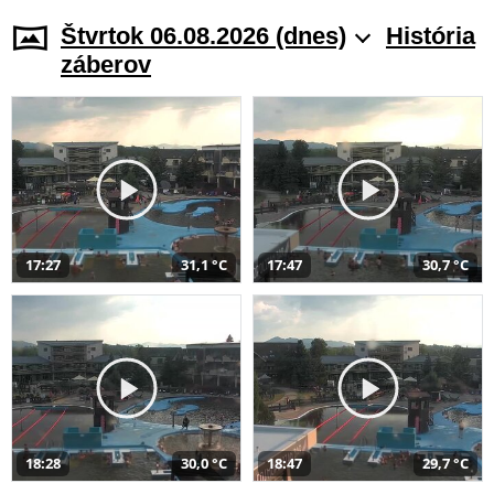
Štvrtok 06.08.2026 (dnes)
História
záberov
17:27
31,1 °C
17:47
30,7 °C
18:28
30,0 °C
18:47
29,7 °C