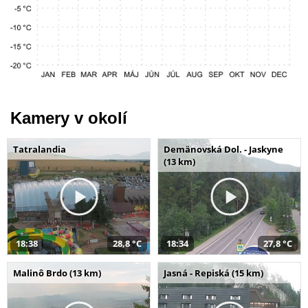
Kamery v okolí
Tatralandia
Demänovská Dol. - Jaskyne
(13 km)
18:38
28,8 °C
18:34
27,8 °C
Malinô Brdo (13 km)
Jasná - Repiská (15 km)