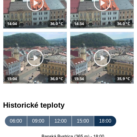
14:04
36,0 °C
14:34
36,0 °C
15:04
36,0 °C
15:34
35,9 °C
Historické teploty
06:00
09:00
12:00
15:00
18:00