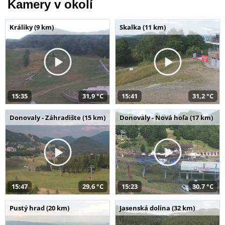
Kamery v okolí
Králiky (9 km)
Skalka (11 km)
15:35
31,9 °C
15:41
31,2 °C
Donovaly - Záhradište (15 km)
Donovaly - Nová hoľa (17 km)
15:47
29,6 °C
15:23
30,7 °C
Pustý hrad (20 km)
Jasenská dolina (32 km)