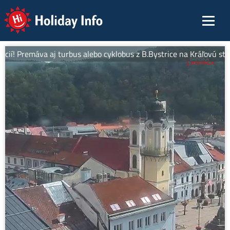
Holiday Info
ií! Premáva aj turbus alebo cyklobus z B.Bystrice na Kráľovú studň