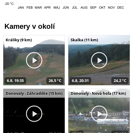
Kamery v okolí
Králiky (9 km)
Skalka (11 km)
6.8. 19:35
26,5 °C
6.8. 20:31
24,2 °C
Donovaly - Záhradište (15 km)
Donovaly - Nová hoľa (17 km)