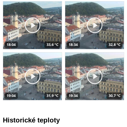
18:04
33,6 °C
18:34
32,8 °C
19:04
31,9 °C
19:34
30,7 °C
Historické teploty