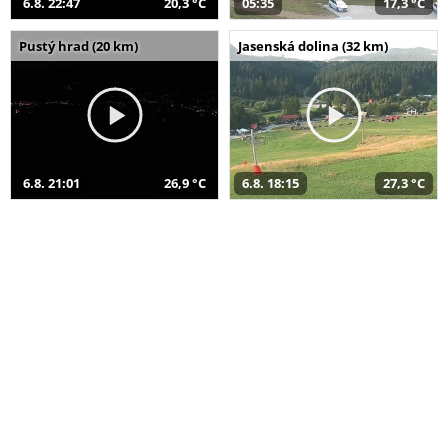
6.8. 22:47
20,3 °C
05:35
17,3 °C
Pustý hrad (20 km)
Jasenská dolina (32 km)
6.8. 21:01
26,9 °C
6.8. 18:15
27,3 °C