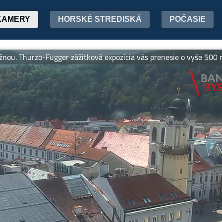
KAMERY
HORSKÉ STREDISKÁ
POČASIE
urzo-Fugger zážitková expozícia vás prenesie o vyše 500 rokov späť