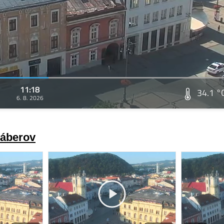
11:18
34.1 °
6. 8. 2026
záberov