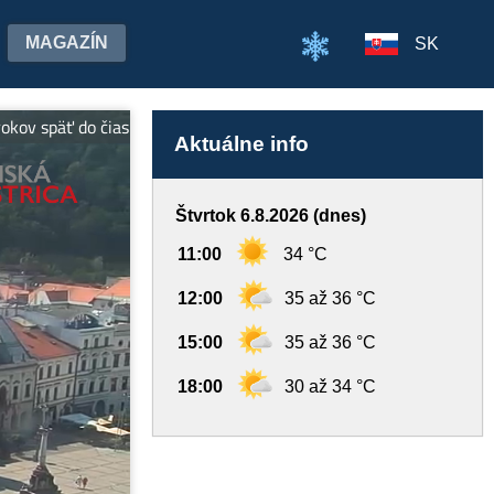
MAGAZÍN
SK
 do čias rozkvetu baníctva v Banskej Bystrici a okolí. Viac inform
Aktuálne info
Štvrtok 6.8.2026 (dnes)
11:00
34 °C
12:00
35 až 36 °C
15:00
35 až 36 °C
18:00
30 až 34 °C