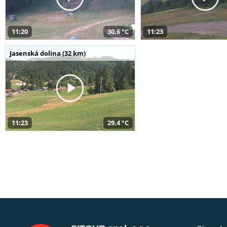
11:20
30,6 °C
11:23
Jasenská dolina (32 km)
11:23
29,4 °C