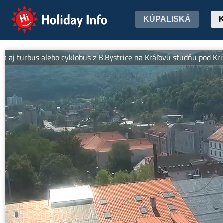
Holiday Info
KÚPALISKÁ
rbus alebo cyklobus z B.Bystrice na Kráľovú studňu pod Krížnou. Th