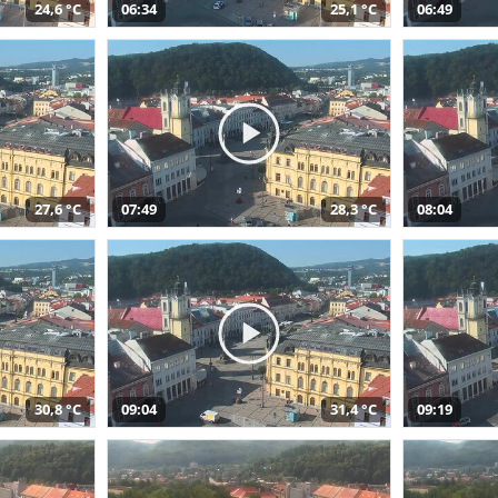
24,6 °C
06:34
25,1 °C
06:49
27,6 °C
07:49
28,3 °C
08:04
30,8 °C
09:04
31,4 °C
09:19