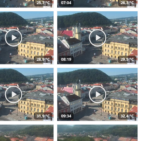
25,7 °C
07:04
26,3 °C
28,9 °C
08:19
29,5 °C
31,9 °C
09:34
32,4 °C