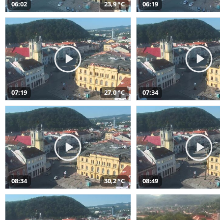
06:02
23,9 °C
06:19
07:19
27,0 °C
07:34
08:34
30,2 °C
08:49