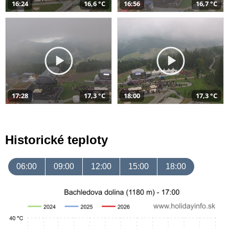
16:24
16,6 °C
16:56
16,7 °C
17:28
17,3 °C
18:00
17,3 °C
Historické teploty
06:00
09:00
12:00
15:00
18:00