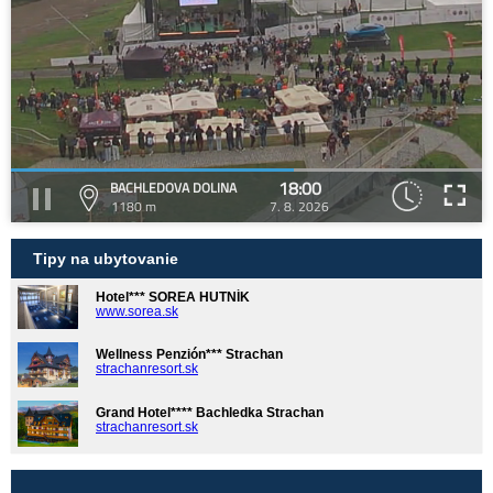
18:00
BACHLEDOVA DOLINA
1180 m
7. 8. 2026
Tipy na ubytovanie
Hotel*** SOREA HUTNÍK
www.sorea.sk
Wellness Penzión*** Strachan
strachanresort.sk
Grand Hotel**** Bachledka Strachan
strachanresort.sk