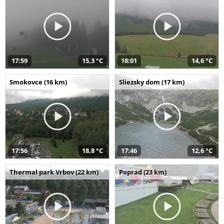
17:59
15,3 °C
18:01
14,6 °C
Smokovce (16 km)
Sliezsky dom (17 km)
17:56
18,8 °C
17:46
12,6 °C
Thermal park Vrbov (22 km)
Poprad (23 km)