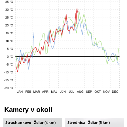
Kamery v okolí
Strachankovo - Ždiar (4 km)
Strednica - Ždiar (5 km)