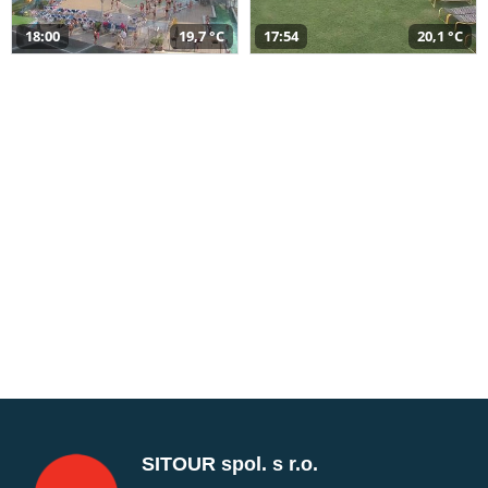
18:00
19,7 °C
17:54
20,1 °C
SITOUR spol. s r.o.