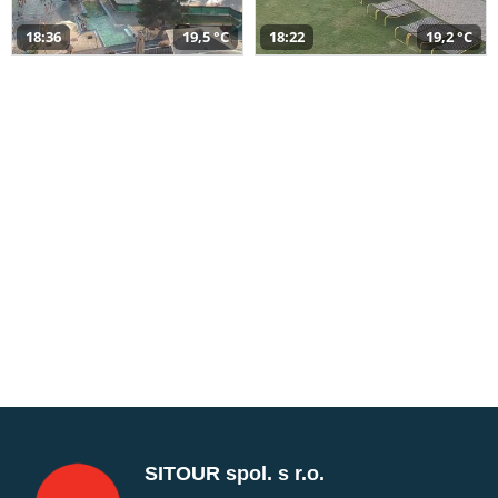
18:36
19,5 °C
18:22
19,2 °C
SITOUR spol. s r.o.