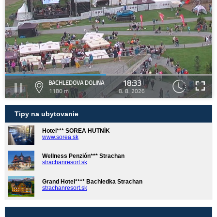
18:33
BACHLEDOVA DOLINA
1180 m
8. 8. 2026
Tipy na ubytovanie
Hotel*** SOREA HUTNÍK
www.sorea.sk
Wellness Penzión*** Strachan
strachanresort.sk
Grand Hotel**** Bachledka Strachan
strachanresort.sk