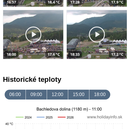
16:57
18,4 °C
17:28
17,9 °C
18:00
17,6 °C
18:33
17,2 °C
Historické teploty
06:00
09:00
12:00
15:00
18:00