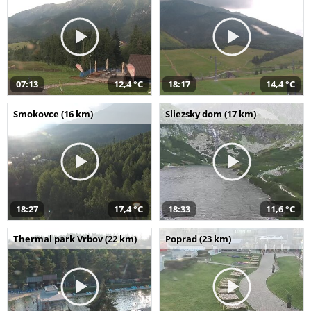
07:13
12,4 °C
18:17
14,4 °C
Smokovce (16 km)
Sliezsky dom (17 km)
18:27
17,4 °C
18:33
11,6 °C
Thermal park Vrbov (22 km)
Poprad (23 km)