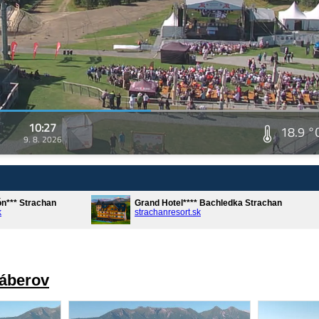
10:27
18.9 °
9. 8. 2026
ón*** Strachan
Grand Hotel**** Bachledka Strachan
k
strachanresort.sk
záberov