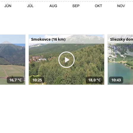
Smokovce (16 km)
Sliezsky do
16,7 °C
10:25
18,0 °C
10:43