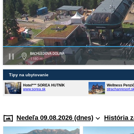
BACHLEDOVA DOLINA
1180 m
Tipy na ubytovanie
Hotel*** SOREA HUTNÍK
Wellness Penzi
www.sorea.sk
strachanresort.s
Nedeľa 09.08.2026 (dnes)
História 