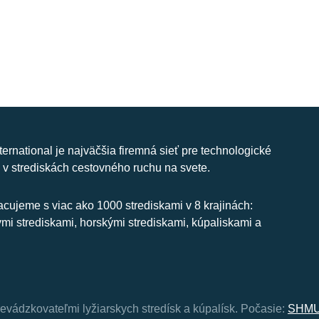
nternational je najväčšia firemná sieť pre technologické
 v strediskách cestovného ruchu na svete.
cujeme s viac ako 1000 strediskami v 8 krajinách:
ymi strediskami, horskými strediskami, kúpaliskami a
revádzkovateľmi lyžiarskych stredísk a kúpalísk.
Počasie:
SHMU