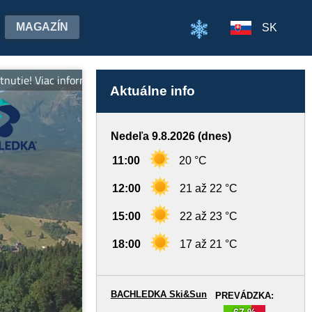
MAGAZÍN
SK
tie! Viac informácií na www.bachledka.sk
Aktuálne info
Nedeľa 9.8.2026 (dnes)
11:00
20 °C
12:00
21 až 22 °C
15:00
22 až 23 °C
18:00
17 až 21 °C
BACHLEDKA Ski&Sun
PREVÁDZKA:
67 %