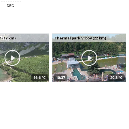
m (17 km)
Thermal park Vrbov (22 km)
16,6 °C
10:37
20,3 °C