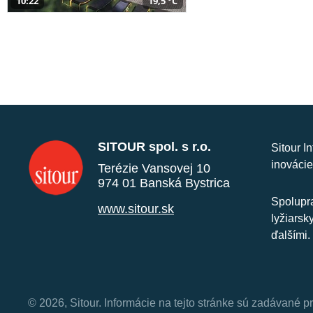
10:22
19,5 °C
SITOUR spol. s r.o.
Sitour I
inovácie
Terézie Vansovej 10
974 01 Banská Bystrica
Spolupra
www.sitour.sk
lyžiarsk
ďalšími.
© 2026, Sitour. Informácie na tejto stránke sú zadávané p