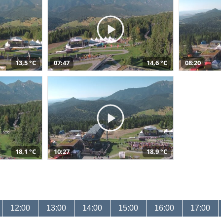
13,5 °C
07:47
14,6 °C
08:20
18,1 °C
10:27
18,9 °C
12:00
13:00
14:00
15:00
16:00
17:00