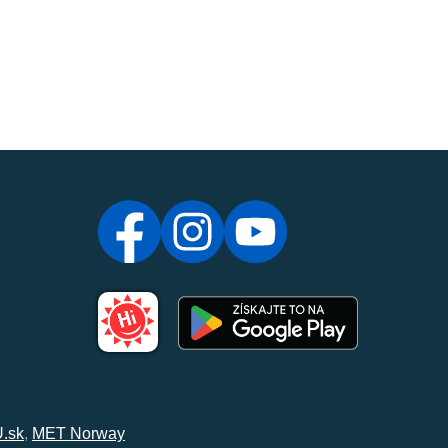
.sk
,
MET Norway