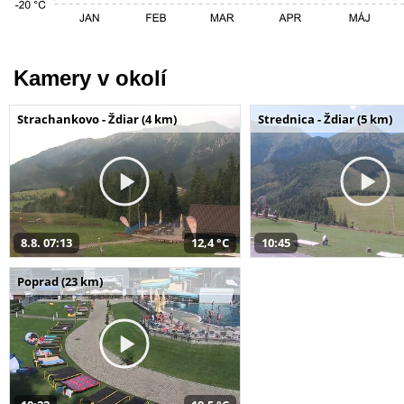
Kamery v okolí
Strachankovo - Ždiar (4 km)
Strednica - Ždiar (5 km)
8.8. 07:13
12,4 °C
10:45
Poprad (23 km)