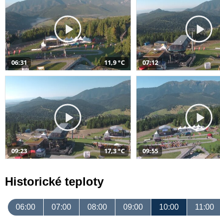
06:31
11,9 °C
07:12
09:23
17,3 °C
09:55
Historické teploty
06:00
07:00
08:00
09:00
10:00
11:00